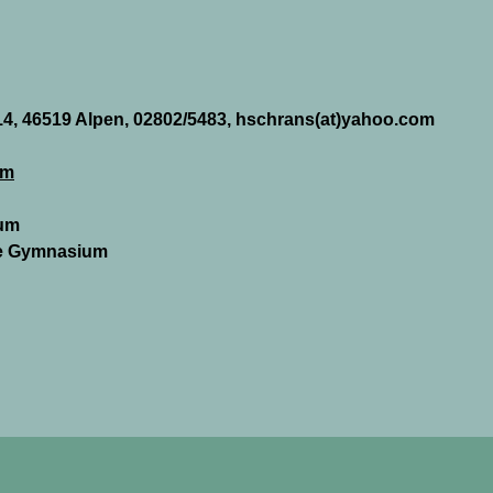
 14, 46519 Alpen, 02802/5483,
hschrans(at)yahoo.com
um
ium
lle Gymnasium